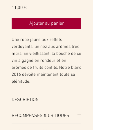
Prix
11,00 €
Ajouter au panier
Une robe jaune aux reflets
verdoyants, un nez aux arômes très
mûrs. En vieillissant, la bouche de ce
vin a gagné en rondeur et en
arômes de fruits confits. Notre blanc
2016 dévoile maintenant toute sa
plénitude.
DESCRIPTION
Cépages :
80% Sauvignon, 20% Sémillon
RECOMPENSES & CRITIQUES
Potentiel de garde
: à boire maintenant
Médailles et Récompenses
:
ou jusqu'en 2024