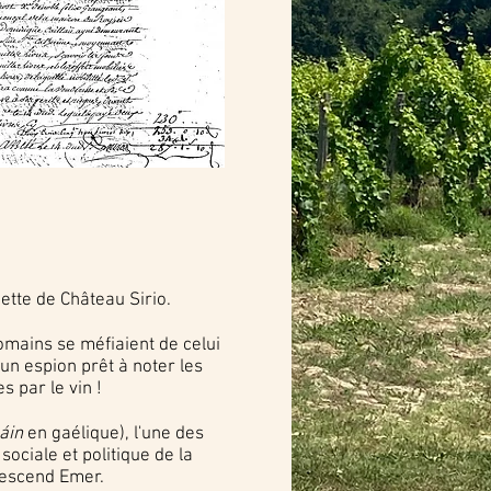
quette de Château Sirio.
romains se méfiaient de celui
 un espion prêt à noter les
s par le vin !
áin
en gaélique), l'une des
ociale et politique de la
 descend Emer.