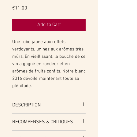
Price
€11.00
Add to Cart
Une robe jaune aux reflets
verdoyants, un nez aux arômes très
mûrs. En vieillissant, la bouche de ce
vin a gagné en rondeur et en
arômes de fruits confits. Notre blanc
2016 dévoile maintenant toute sa
plénitude.
DESCRIPTION
Cépages :
80% Sauvignon, 20% Sémillon
RECOMPENSES & CRITIQUES
Potentiel de garde
: à boire maintenant
Médailles et Récompenses
:
ou jusqu'en 2024